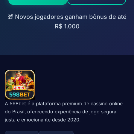
🎁 Novos jogadores ganham bônus de até
R$ 1.000
A 598bet é a plataforma premium de cassino online
do Brasil, oferecendo experiência de jogo segura,
justa e emocionante desde 2020.