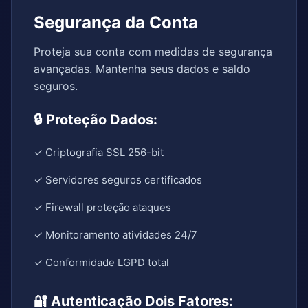
Segurança da Conta
Proteja sua conta com medidas de segurança
avançadas. Mantenha seus dados e saldo
seguros.
🔒 Proteção Dados:
✓ Criptografia SSL 256-bit
✓ Servidores seguros certificados
✓ Firewall proteção ataques
✓ Monitoramento atividades 24/7
✓ Conformidade LGPD total
🔐 Autenticação Dois Fatores: