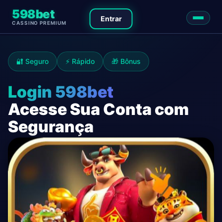
598bet
Entrar
CASSINO PREMIUM
🔐 Seguro
⚡ Rápido
🎁 Bônus
Login 598bet
Acesse Sua Conta com
Segurança