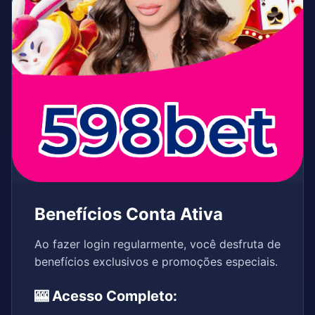
Benefícios Conta Ativa
Ao fazer login regularmente, você desfruta de
benefícios exclusivos e promoções especiais.
🎰 Acesso Completo: