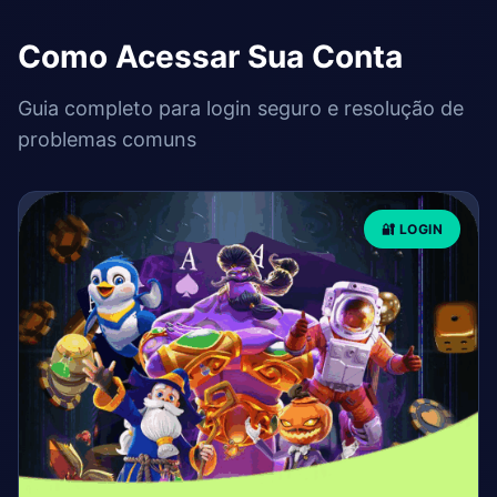
Como Acessar Sua Conta
Guia completo para login seguro e resolução de
problemas comuns
🔐 LOGIN