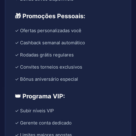
🎁 Promoções Pessoais:
✓ Ofertas personalizadas você
✓ Cashback semanal automático
✓ Rodadas grátis regulares
✓ Convites torneios exclusivos
✓ Bônus aniversário especial
👑 Programa VIP:
✓ Subir níveis VIP
✓ Gerente conta dedicado
✓ Limites maiores apostas