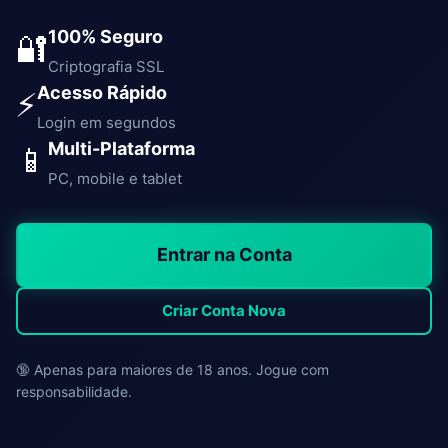
100% Seguro
🔐
Criptografia SSL
Acesso Rápido
⚡
Login em segundos
Multi-Plataforma
📱
PC, mobile e tablet
Entrar na Conta
Criar Conta Nova
🔞 Apenas para maiores de 18 anos. Jogue com
responsabilidade.