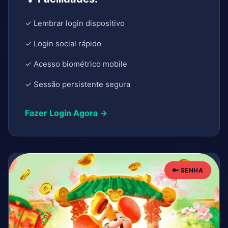
✓ Lembrar login dispositivo
✓ Login social rápido
✓ Acesso biométrico mobile
✓ Sessão persistente segura
Fazer Login Agora →
🔑 SENHA