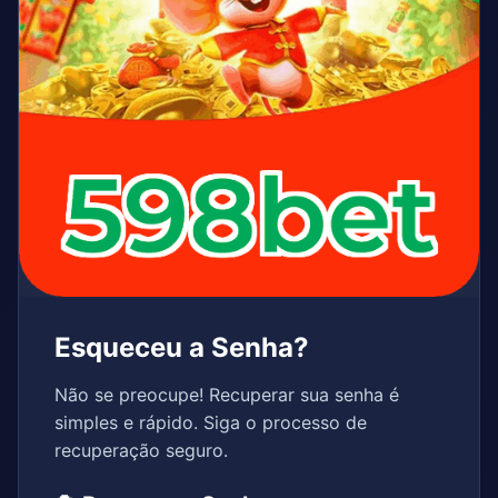
Esqueceu a Senha?
Não se preocupe! Recuperar sua senha é
simples e rápido. Siga o processo de
recuperação seguro.