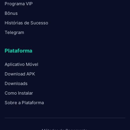
Programa VIP
Bônus
Histórias de Sucesso
Telegram
Plataforma
Aplicativo Móvel
Download APK
Downloads
Como Instalar
Sobre a Plataforma