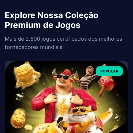
Explore Nossa Coleção
Premium de Jogos
Mais de 2.500 jogos certificados dos melhores
fornecedores mundiais
POPULAR