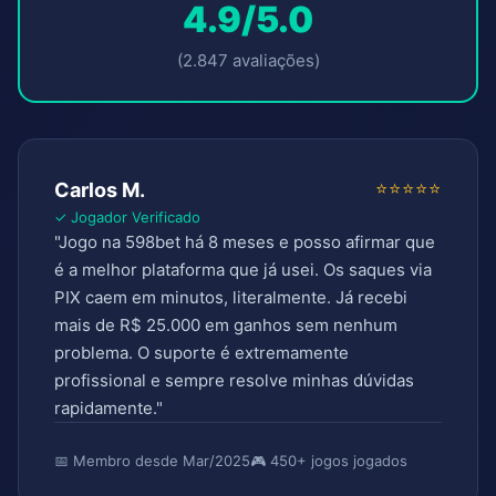
4.9/5.0
(2.847 avaliações)
⭐⭐⭐⭐⭐
Carlos M.
✓ Jogador Verificado
"Jogo na 598bet há 8 meses e posso afirmar que
é a melhor plataforma que já usei. Os saques via
PIX caem em minutos, literalmente. Já recebi
mais de R$ 25.000 em ganhos sem nenhum
problema. O suporte é extremamente
profissional e sempre resolve minhas dúvidas
rapidamente."
📅 Membro desde Mar/2025
🎮 450+ jogos jogados