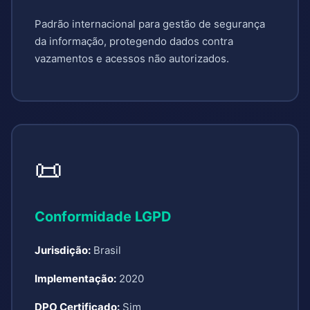
Padrão internacional para gestão de segurança
da informação, protegendo dados contra
vazamentos e acessos não autorizados.
📜
Conformidade LGPD
Jurisdição:
Brasil
Implementação:
2020
DPO Certificado:
Sim