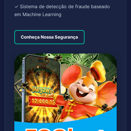
✓ Sistema de detecção de fraude baseado
em Machine Learning
Conheça Nossa Segurança