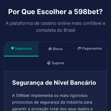
Por Que Escolher a 598bet?
A plataforma de cassino online mais confiável e
completa do Brasil
🛡️ Segurança
💳 Pagamentos
🎁 Bônus
🎧 Suporte
Segurança de Nível Bancário
A 598bet implementa os mais rigorosos
protocolos de segurança da indústria para
garantir a proteção total dos seus dados e