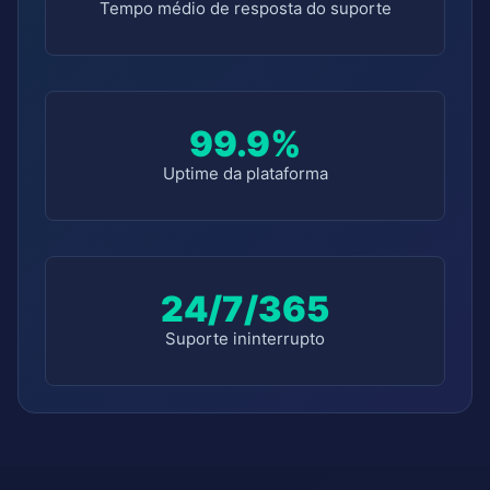
Tempo médio de resposta do suporte
99.9%
Uptime da plataforma
24/7/365
Suporte ininterrupto