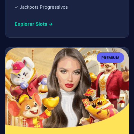
✓ Jackpots Progressivos
Explorar Slots →
PREMIUM