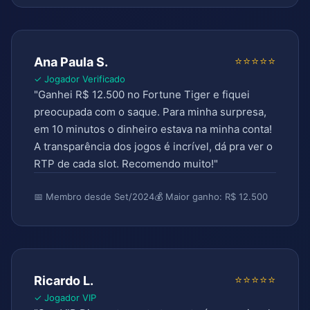
⭐⭐⭐⭐⭐
Ana Paula S.
✓ Jogador Verificado
"Ganhei R$ 12.500 no Fortune Tiger e fiquei
preocupada com o saque. Para minha surpresa,
em 10 minutos o dinheiro estava na minha conta!
A transparência dos jogos é incrível, dá pra ver o
RTP de cada slot. Recomendo muito!"
📅 Membro desde Set/2024
💰 Maior ganho: R$ 12.500
⭐⭐⭐⭐⭐
Ricardo L.
✓ Jogador VIP