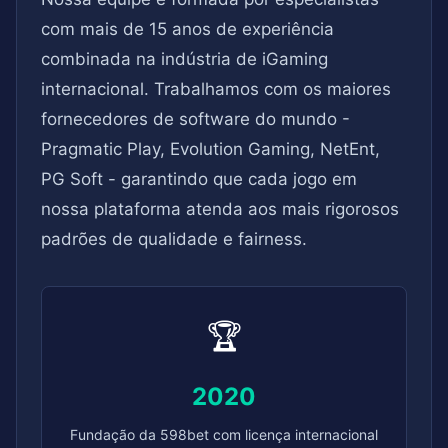
com mais de 15 anos de experiência
combinada na indústria de iGaming
internacional. Trabalhamos com os maiores
fornecedores de software do mundo -
Pragmatic Play, Evolution Gaming, NetEnt,
PG Soft - garantindo que cada jogo em
nossa plataforma atenda aos mais rigorosos
padrões de qualidade e fairness.
🏆
2020
Fundação da 598bet com licença internacional