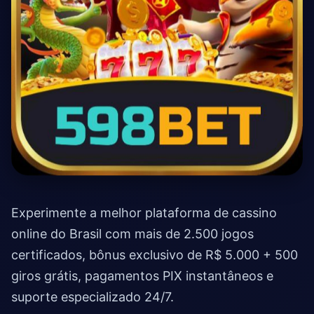
Experimente a melhor plataforma de cassino
online do Brasil com mais de 2.500 jogos
certificados, bônus exclusivo de R$ 5.000 + 500
giros grátis, pagamentos PIX instantâneos e
suporte especializado 24/7.