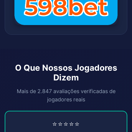
O Que Nossos Jogadores
Dizem
Mais de 2.847 avaliações verificadas de
jogadores reais
⭐⭐⭐⭐⭐